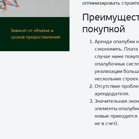
оптимизировать строите
Преимущест
покупкой
Зависит от объёма и
сроков предоставления
Аренда опалубки к
сэкономить. Плата 
случае ниже покуп
опалубочных систе
реализации большо
нескольких строек
Отсутствие пробле
арендодателя.
Значительная экон
элементы опалубки
новые приходится 
не в счет).