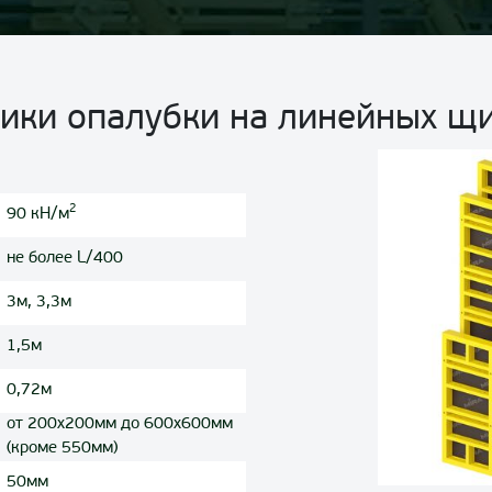
тики опалубки на линейных щ
2
90 кН/м
не более L/400
3м, 3,3м
1,5м
0,72м
от 200x200мм до 600x600мм
(кроме 550мм)
50мм