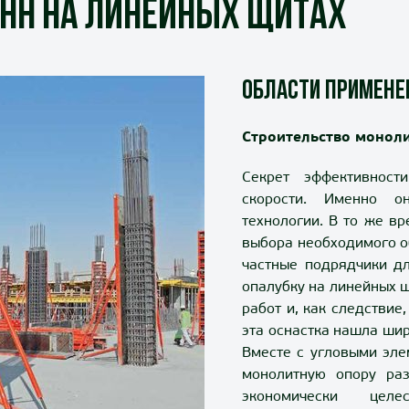
онн на линейных щитах
Области примене
Строительство монол
Секрет эффективност
скорости. Именно о
технологии. В то же в
выбора необходимого о
частные подрядчики д
опалубку на линейных щ
работ и, как следствие
эта оснастка нашла ши
Вместе с угловыми эле
монолитную опору раз
экономически целе