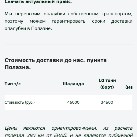
Скачать актуальный прайс
.
Мы перевозим опалубки собственным транспортом,
поэтому можем гарантировать сроки доставки
опалубки в Полазне.
Стоимость доставки до нас. пункта
Полазна.
10 тонн
1
Тип т/с
Шаланда
(борт)
(ман
Стоимость (руб.)
46000
34500
Цены являются ориентировочными, из расчета
проезда
380
км от ЕКАД, и не являются публичной